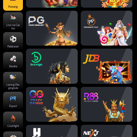
Puwang
Live na Cas
ino
Palakasan
Baraha
Larong Pan
gingisda
Esport
Cockfight