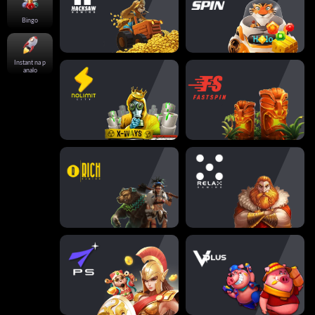
Bingo
Instant na p
analo